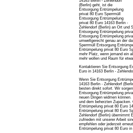
14163 Berlin - Zehlendorf
(Berlin) geht, ist die
Entsorgung Entrümpelung
privat 80 Euro Sperrmüll
Entsorgung Entrümpelung
privat 80 Euro 14163 Berlin -
Zehlendorf (Berlin) an Ort und S
Entsorgung Entrümpelung privat
Entsorgung Entrümpelung privat
umweltgerecht genau an der daf
Sperrmüll Entsorgung Entrümpelu
Entrümpelung privat 80 Euro Spe
mehr Platz, wenn jemand ein al
mehr wollen und Raum für etw
Kontaktieren Sie Entsorgung E
Euro in 14163 Berlin - Zehlendor
Wenn Sie Entsorgung Entrümpel
14163 Berlin - Zehlendorf (Ber
besten direkt sofort. Wir sorg
Entsorgung Entrümpelung priva
neuen Dingen widmen können. Pr
und dem beherzten Zupacken. O
Entrümpelung privat 80 Euro 141
Entrümpelung privat 80 Euro Sp
Zehlendorf (Berlin) übernimmt
zufrieden mit unserer Arbeit si
empfehlen oder jederzeit erneu
Entrümpelung privat 80 Euro in 